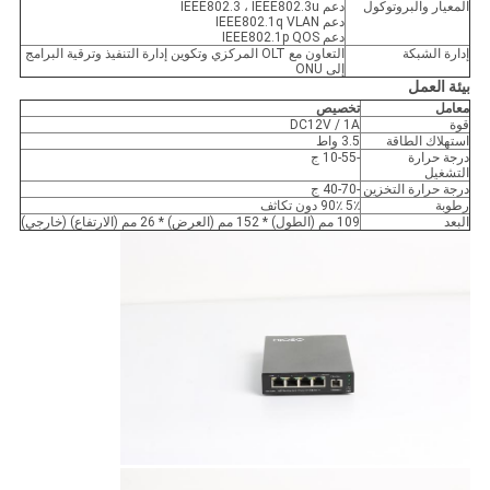
المعيار والبروتوكول
دعم IEEE802.3 ، IEEE802.3u
دعم IEEE802.1q VLAN
دعم IEEE802.1p QOS
إدارة الشبكة
التعاون مع OLT المركزي وتكوين إدارة التنفيذ وترقية البرامج
إلى ONU
بيئة العمل
معامل
تخصيص
قوة
DC12V / 1A
استهلاك الطاقة
3.5 واط
درجة حرارة
-10-55 ج
التشغيل
درجة حرارة التخزين
-40-70 ج
رطوبة
5٪ 90٪ دون تكاثف
البعد
109 مم (الطول) * 152 مم (العرض) * 26 مم (الارتفاع) (خارجي)