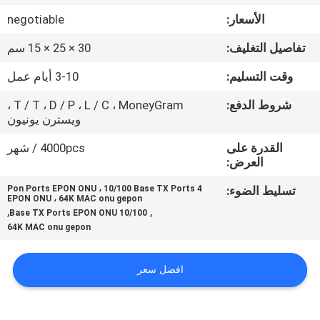
في
الأسعار:
negotiable
المعمل
تفاصيل التغليف:
30 × 25 × 15 سم
رقابة
وقت التسليم:
3-10 أيام عمل
جودة
شروط الدفع:
T / T ، D / P ، L / C ، MoneyGram ،
ويسترن يونيون
اتصل
القدرة على
4000pcs / شهر
العرض:
بنا
تسليط الضوء:
4 Pon Ports EPON ONU ، 10/100 Base TX Ports
EPON ONU ، 64K MAC onu gepon
,
,
10/100 Base TX Ports EPON ONU
أخبار
64K MAC onu gepon
حالات
افضل سعر
خريطة