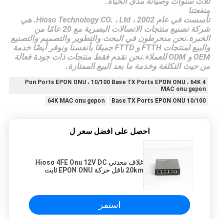
ثلاث سنوات وصيانة مدى الحياة.
منفعتنا
تأسست في عام 2002 ، Hioso Technology CO. ، Ltd. هي
شركة تصنيع منتجات الاتصالات البصرية مع 20 عامًا من
الخبرة.نحن منخرطون في البحث والتطوير والتصميم والتصنيع
والبيع لمنتجات FTTH و FTTD جميعًا بأنفسنا ونوفر أيضًا خدمة
OEM و ODM للعملاء.نحن نقدم فقط منتجات ذات جودة فعالة
من حيث التكلفة وخدمة ما بعد البيع الممتازة.
4 Pon Ports EPON ONU ، 10/100 Base TX Ports EPON ONU ، 64K
MAC onu gepon
64K MAC onu gepon
10/100 Base TX Ports EPON ONU
احصل على افضل سعر ل
غلاف معدني Hioso 4FE Onu 12V DC
20km ناقل حركة EPON ONU ثابت
10/100 Base TX Ports
استمر