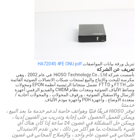
تنزيل ورقة بيانات المواصفات:
HA7204S 4FE ONU.pdf
تعريف عن الشركة
تأسست شركة HiOSO Technology Co.، Ltd. في عام 2002 ، وهي
مكرسة للبحث والإنتاج والبيع لمنتجات شبكات الاتصالات الضوئية القائمة
على FTTH و FTTD. تشمل منتجاتنا الرئيسية أنظمة EPON ومحولات
وسائط الألياف الضوئية ومعدات نظام CWDM والفيديو الرقمي أجهزة
الإرسال والاستقبال الضوئية ، ورفوف المحولات ، والمحولات أحادية /
متعددة الأوضاع ، وأجهزة PDH وأجهزة مودم الألياف.
خدمتنا
توفر HiOSO فريقًا فنيًا وهواتف خاصة لدعم خدمة ما بعد البيع ،
ويمكن للعميل الحصول على إجابة وتدريب من الفنيين لدينا ،
ويمكن حل المشكلة في غضون 24 ساعة إذا كان هناك أي
شيء بالمنتجات.ما هو أكثر من ذلك ، نحن نقدم الاستبدال
المجاني في غضون عام واحد ، والإصلاح المجاني في غضون