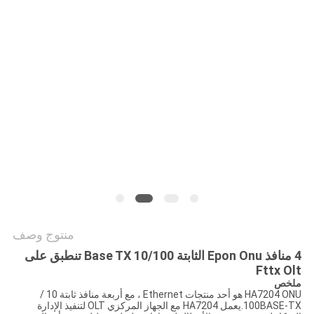
الموقع
سياسة
الخصوصية
منتوج وصف
4 منافذ Epon Onu الثابتة 10/100 Base TX تنطبق على
Fttx Olt
ملخص
HA7204 ONU هو أحد منتجات Ethernet ، مع أربعة منافذ ثابتة 10 /
100BASE-TX.يعمل HA7204 مع الجهاز المركزي OLT لتنفيذ الإدارة