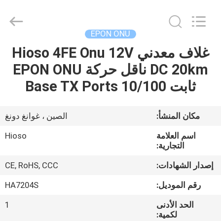
©
2021
-
2025
HiOSO
EPON ONU
Technology
Co.,
Ltd..
غلاف معدني Hioso 4FE Onu 12V
بيت
All
Rights
DC 20km ناقل حركة EPON ONU
Reserved.
Developed
by
منتجات
ثابت 10/100 Base TX Ports
ECER
أشرطة
مكان المنشأ:
الصين ، غوانغ دونغ
فيديو
اسم العلامة
Hioso
التجارية:
معلومات
إصدار الشهادات:
CE, RoHS, CCC
عنا
رقم الموديل:
HA7204S
الحد الأدنى
1
جولة
لكمية: