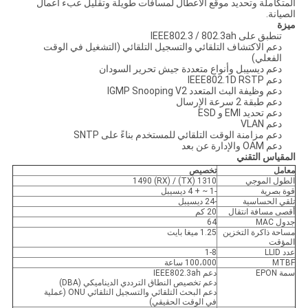
المتكاملة وتحديد موقع الأعطال لمسافات طويلة وتقليل عبء أعمال
الصيانة.
ميزة
تنطبق على IEEE802.3 / 802.3ah
دعم الاكتشاف التلقائي والتسجيل التلقائي (التشغيل في الوقت
الفعلي)
دعم ديسيبل وأنواع متعددة جيش تحرير السودان
دعم IEEE802.1D RSTP
دعم وظيفة البث المتعدد IGMP Snooping V2
دعم طبقة 2 سرعة الإرسال
دعم تحديد EMI و ESD
دعم VLAN
دعم مزامنة الوقت التلقائي للمستخدم بناءً على SNTP
دعم OAM والإدارة عن بعد
المقياس التقني
معامل
تخصيص
الطول الموجي
1310 (TX) / 1490 (RX)
قوة بصرية
-1 ~ + 4 ديسيبل
تلقي الحساسية
-24 ديسيبل
أقصى مسافة انتقال
20 كم
جدول MAC
64
مساحة ذاكرة التخزين
1.25 ميغا بايت
المؤقت
عدد LLID
1-8
MTBF
100،000 ساعة
سمة EPON
دعم IEEE802.3ah
دعم تخصيص النطاق الترددي الديناميكي (DBA)
دعم البحث التلقائي والتسجيل التلقائي ONU (عملية
في الوقت الحقيقي)