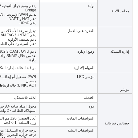
بوابة
Bridge
معايير الأداء
تدعم WAN الإنترنت ، VoIP ، IPTV ، TR069 LAN تدعم DHCP و IP الثابت
دعم NAT و NAPT
دعم UPnP
القدرة على العمل
تبديل سرعة الأسلاك من ال
دعم VLAN TAG / UNTAG ، دعم تحويل VLAN ، تحديد السرعة المستند إلى المنفذ
دعم تصنيف الأولوية
دعم السيطرة على العاص
إدارة الشبكة
وضع الإدارة
بعد من خلال SNMP و Telnet ، دعم محلي
إدارة
المهام إلادارية
مراقبة الحالة ، إدارة التك
مؤشر LED
مسجل
LINK / ACT: حالة ارتباط واجهة Ethernet
مؤشر
الصدف
غلاف بلاستيكي
قوة
محول إمداد طاقة خارجي 12 فولت 0.5 أمبير تيار متردد / تيار مس
استهلاك الطاقة: <2 وات (FD101HC) ، <2.3 وات (FD111HC)
المواصفات المادية
أبعاد العنصر: 120 مم (لتر) × 80 مم (عرض) × 26 مم (ارتفاع)
وزن السلعة: 0.1 كجم
خصائص فيزيائية
المواصفات البيئية
درجة حرارة التشغيل: من 0 إلى 50 درجة مئو
درجة حرارة التخزين: -40 إلى 85 درجة مئوية