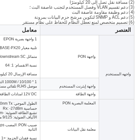
(2) مسافة نقل تصل إلى 20 كيلومترًا
(3) دعم تقسيم VLAN وفصل المستخدم لتجنب عاصفة البث ؛
(4) دعم وظيفة مقاومة عاصفة البث
(5) دعم ACL و SNMP لتكوين مرشح حزم البيانات بمرونة
(6) تصميم متخصص لمنع تعطل النظام للحفاظ على نظام مستقر
العنصر
معامل
1 واجهة بصرية EPON
تلبية معيار 1000BASE-PX20 +
واجهة PON
متماثل 1.2Gbps upstream / downstream SC أحادي الوضع
نسبة الانقسام: 1: 64
واجهه المستخدم
مسافة الإرسال 20 كيلومتر
1 * 10/100 / 1000M التفاوض التلقائي وضع مزدوج / نصف مزدوج
واجهة إيثرنت المستخدم
موصل RJ45 تلقائي مسافة 100 متر MDI / MDI-X
واجهة الطاقة
12V DC امدادات الطاقة
المعلمة البصرية PON
الطول الموجي: TX 1310nm ، Rx1490nm Tx الطاقة الضوئية: -1 ～ 4dBm
حساسية Rx: -27dBm
تشبع الطاقة الضوئية: -3dBm نوع الموصل: SC
الألياف الضوئية: 9/125 ميكرومتر من الألياف أحادية الوضع
معلمة نقل البيانات
الثانية
نسبة فقدان الحزمة: <1 * 10E-12 زمن الانتقال: <1.5 مللي ثانية