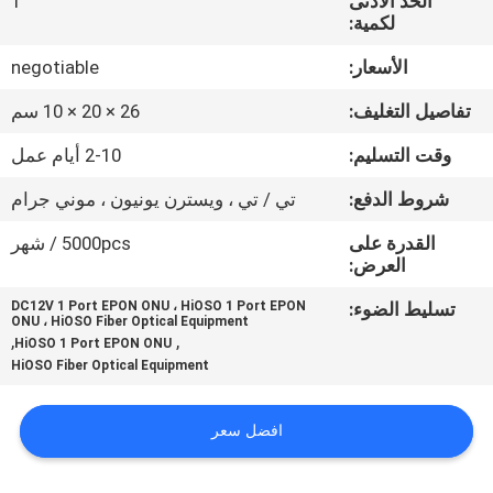
الحد الأدنى
1
في
لكمية:
المعمل
الأسعار:
negotiable
تفاصيل التغليف:
26 × 20 × 10 سم
رقابة
جودة
وقت التسليم:
2-10 أيام عمل
شروط الدفع:
تي / تي ، ويسترن يونيون ، موني جرام
اتصل
القدرة على
5000pcs / شهر
بنا
العرض:
تسليط الضوء:
DC12V 1 Port EPON ONU ، HiOSO 1 Port EPON
ONU ، HiOSO Fiber Optical Equipment
أخبار
,
,
HiOSO 1 Port EPON ONU
HiOSO Fiber Optical Equipment
حالات
افضل سعر
خريطة