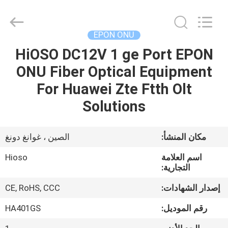
©
2021
-
2025
HiOSO
EPON ONU
Technology
Co.,
Ltd..
HiOSO DC12V 1 ge Port EPON
بيت
All
Rights
ONU Fiber Optical Equipment
Reserved.
Developed
by
منتجات
For Huawei Zte Ftth Olt
ECER
Solutions
أشرطة
فيديو
مكان المنشأ:
الصين ، غوانغ دونغ
اسم العلامة
Hioso
معلومات
التجارية:
عنا
إصدار الشهادات:
CE, RoHS, CCC
رقم الموديل:
HA401GS
جولة