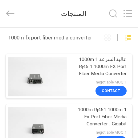
©
2021
-
المنتجات
2026
HiOSO
Technology
Co.,
Ltd..
بيت
All
1000m fx port fiber media converter التصنيع عبر الإنترنت
Rights
Reserved.
Developed
by
منتجات
ECER
عالية السرعة 1 1000m
Rj45 1 1000m FX Port
أشرطة
Fiber Media Converter
فيديو
negotiable MOQ:1
CONTACT
معلومات
1 1000m Rj451 1000m
عنا
Fx Port Fiber Media
Converter ، Gigabit
جولة
Media Converter 2 Ports
negotiable MOQ:1