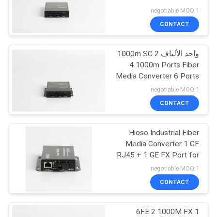
الموقع
Single Fiber
negotiable MOQ:1
CONTACT
سياسة
واحد الألياف 2 1000m SC
الخصوصية
4 1000m Ports Fiber
Media Converter 6 Ports
negotiable MOQ:1
CONTACT
Hioso Industrial Fiber
Media Converter 1 GE
RJ45 + 1 GE FX Port for
Network IP Camera
negotiable MOQ:1
Distance اختيارية
CONTACT
6FE 2 1000M FX 1