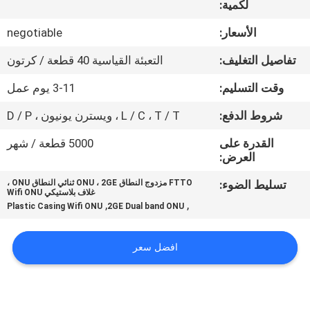
لكمية:
في
المعمل
الأسعار:
negotiable
تفاصيل التغليف:
التعبئة القياسية 40 قطعة / كرتون
رقابة
وقت التسليم:
3-11 يوم عمل
جودة
شروط الدفع:
L / C ، T / T ، ويسترن يونيون ، D / P
اتصل
القدرة على
5000 قطعة / شهر
العرض:
بنا
تسليط الضوء:
FTTO مزدوج النطاق ONU ، 2GE ثنائي النطاق ONU ،
غلاف بلاستيكي Wifi ONU
,
,
Plastic Casing Wifi ONU
2GE Dual band ONU
أخبار
افضل سعر
حالات
خريطة