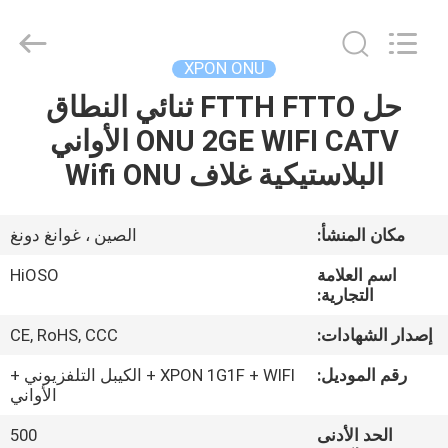
©
2021
-
2026
HiOSO
XPON ONU
Technology
Co.,
حل FTTH FTTO ثنائي النطاق
بيت
Ltd..
All
Rights
ONU 2GE WIFI CATV الأواني
Reserved.
Developed
منتجات
البلاستيكية غلاف Wifi ONU
by
ECER
أشرطة
مكان المنشأ:
الصين ، غوانغ دونغ
فيديو
اسم العلامة
HiOSO
التجارية:
معلومات
إصدار الشهادات:
CE, RoHS, CCC
عنا
رقم الموديل:
XPON 1G1F + WIFI + الكيبل التلفزيوني +
الأواني
جولة
الحد الأدنى
500