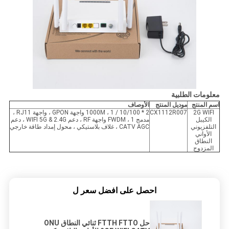
معلومات الطلبية
اسم المنتج
موديل المنتج
الأوصاف
2G WIFI
CX1112R007
2 * 10/100 / 1000M ، 1 واجهة GPON ، واجهة RJ11 ،
الكيبل
مدمج FWDM ، 1 واجهة RF ، دعم WIFI 5G & 2.4G ، دعم
التلفزيوني
CATV AGC ، غلاف بلاستيكي ، محول إمداد طاقة خارجي
الأواني
النطاق
المزدوج
احصل على افضل سعر ل
حل FTTH FTTO ثنائي النطاق ONU