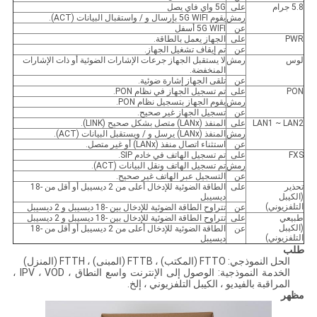
5.8 جرام
على
5G واي فاي يصل
رمش
يقوم 5G WIFI بإرسال و / واستقبال البيانات (ACT).
عن
5G WIFI أسفل
PWR
على
الجهاز يعمل بالطاقة.
عن
تم إيقاف تشغيل الجهاز.
لوس
رمش
لا يستقبل الجهاز جرعات الإشارات الضوئية أو ذات الإشارات
المنخفضة.
عن
تلقى الجهاز إشارة ضوئية.
PON
على
تم تسجيل الجهاز في نظام PON.
رمش
يقوم الجهاز بتسجيل نظام PON.
عن
تسجيل الجهاز غير صحيح.
LAN1 ~ LAN2
على
المنفذ (LANx) متصل بشكل صحيح (LINK).
رمش
المنفذ (LANx) يرسل و / ويستقبل البيانات (ACT).
عن
استثناء اتصال منفذ (LANx) أو غير متصل.
FXS
على
تم تسجيل الهاتف في خادم SIP.
رمش
تم تسجيل الهاتف ونقل البيانات (ACT).
عن
التسجيل عبر الهاتف غير صحيح.
تحذير
على
الطاقة الضوئية للإدخال أعلى من 2 ديسيبل أو أقل من -18
(الكيبل
ديسيبل
التلفزيوني)
عن
تتراوح الطاقة الضوئية للإدخال بين -18 ديسيبل و 2 ديسيبل
طبيعي
على
تتراوح الطاقة الضوئية للإدخال بين -18 ديسيبل و 2 ديسيبل
(الكيبل
عن
الطاقة الضوئية للإدخال أعلى من 2 ديسيبل أو أقل من -18
التلفزيوني)
ديسيبل
طلب
الحل النموذجي: FTTO (المكتب) ، FTTB (المبنى) ، FTTH (المنزل)
الخدمة النموذجية: الوصول إلى الإنترنت واسع النطاق ، IPV ، VOD ،
المراقبة بالفيديو ، الكيبل التلفزيوني ، إلخ.
مظهر