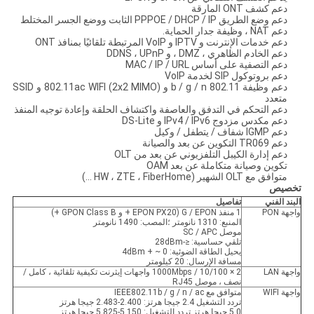
دعم كشف ONT المارقة
دعم وضع الطريق PPPOE / DHCP / IP الثابت ووضع الجسر المختلط
دعم NAT ، وظيفة جدار الحماية.
دعم خدمات الإنترنت و IPTV و VoIP المرتبطة تلقائيًا بمنافذ ONT
دعم الخادم الظاهري ، DMZ ، و DDNS ، UPnP
دعم التصفية على أساس MAC / IP / URL
دعم بروتوكول SIP لخدمة VoIP
دعم وظيفة 802.11 b / g / n و 802.11ac WIFI (2x2 MIMO) و SSID
متعدد
دعم التحكم في التدفق والعاصفة واكتشاف الحلقة وإعادة توجيه المنفذ
دعم مكدس مزدوج IPv4 / IPv6 و DS-Lite
دعم IGMP شفاف / يتطفل / وكيل
دعم TR069 التكوين عن بعد والصيانة
دعم إدارة الكيبل التلفزيوني عن بعد من OLT
تكوين وصيانة متكاملة عن بعد OAM
متوافق مع OLT الشهير (HW ، ZTE ، FiberHome ...)
تخصيص
البند الفني
تفاصيل
واجهة PON
1 منفذ G / EPON (EPON PX20 + و GPON Class B +)
المنبع: 1310 نانومتر ؛المصب: 1490 نانومتر
موصل SC / APC
تلقي حساسية: ≤-28dBm
يحيل الطاقة الضوئية: 0 ~ + 4dBm
مسافة الإرسال: 20 كيلومتر
واجهة LAN
2 × 10/100 / 1000Mbps واجهات إيثرنت تكيفية تلقائية ، كامل /
نصف ، موصل RJ45
واجهة WIFI
متوافق مع IEEE802.11b / g / n / ac
تردد التشغيل 2.4 جيجا هرتز: 2.400-2.483 جيجا هرتز
5.0 جيجا هرتز تردد التشغيل: 5.150-5.825 جيجا هرتز