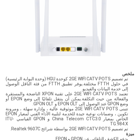
ملخص
تم تصميم 2GE WIFI CATV POTS كوحدة HGU (وحدة البوابة الرئيسية)
في حلول FTTH مختلفة.يوفر تطبيق FTTH من فئة الناقل الوصول
إلى خدمة البيانات والفيديو.
تعتمد 2GE WIFI CATV POTS على تقنية XPON الناضجة والمستقرة
والفعالة من حيث التكلفة.يمكن أن ينتقل تلقائيًا إلى وضع EPON أو
وضع GPON عند الوصول إلى EPON OLT و GPON OLT.
تتبنى 2GE WIFI CATV POTS موثوقية عالية ، وإدارة سهلة ، ومرونة
تكوين ، وضمانات نوعية جيدة للخدمة لتلبية الأداء الفني لمعيار EPON
الخاص بمعيار China Telecom CTC3.0 و GPON القياسي ITU-
TG.984.X
تم تصميم 2GE WIFI CATV POTS بواسطة شرائح Realtek 9607C.
ميزة
يدعم الكشف التلقائي عن GPON و EPON