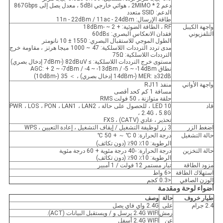
دعم 2 * 2MIMO ، هوائي خارجي 5dBi ، معدل يصل إلى 867Gbps
الدعم: SSID متعدد
طاقة الإرسال: 11n - 22dBm / 11ac - 24dBm
واجهة الكيبل
RF ، الطاقة الضوئية: + 2 ~ -18dBm
التلفزيوني
فقدان الانعكاس البصري: ≥60dB
الطول الموجي للاستقبال البصري: 1550 ± 10 نانومتر
مدى تردد الترددات اللاسلكية: 47 ~ 1000 ميجا هرتز ، مقاومة خرج
الترددات اللاسلكية: 75Ω
مستوى خرج الترددات اللاسلكية: ≥ 82dBuV (-7dBm إدخال بصري)
نطاق AGC: + 2 ~ -7dBm / -4 ~ -13dBm / -5 ~ -14dBm
MER: ≥32dB (-14dBm إدخال بصري) ، ＞ 35 (-10dBm)
واجهة الأواني
منفذ RJ11
مسافة 1 كم كحد أقصى
حلقة متوازنة ، 50 فولت RMS
قاد
10 LED ، للحصول على حالة PWR ، LOS ، PON ، LAN1 ، LAN2 ،
2.4G ، 5.8G ،
تحذير ، عادي (CATV) ، FXS
اضغط الزر
3 زر لوظيفة التشغيل / إيقاف التشغيل ، إعادة التعيين ، WPS
حالة التشغيل
درجة الحرارة: 0 ℃ ～ + 50 ℃
الرطوبة: 10٪ 90٪ (دون تكاثف)
حالة التخزين
درجة الحرارة: -40 درجة مئوية + 60 درجة مئوية
الرطوبة: 10٪ 90٪ (دون تكاثف)
مزود الطاقة
تيار مستمر 12 فولت / 1 أمبير
استهلاك الطاقة
<6 واط
الوزن الصافي
<0.3 كجم
أضواء لوحة ومقدمة
طيار
خروف
حالة
وصف
2.4 جرام
على
2.4G واي فاي يصل
رمش
2.4G WIFI يرسل و / ويستقبل البيانات (ACT).
عن
2.4G WIFI أسفل